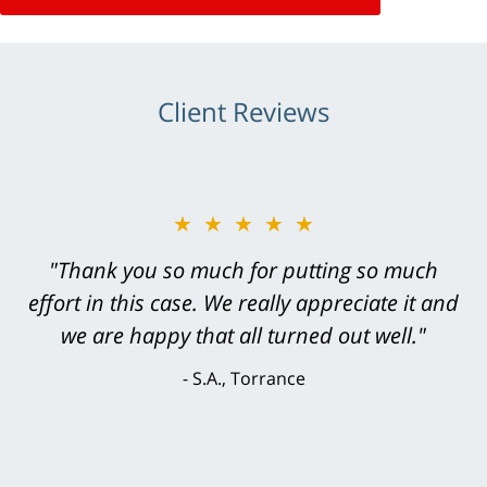
Client Reviews
★★★★★
★★★★★
"Greg Hill did an outstanding job on every
"Thank you so much for putting so much
effort in this case. We really appreciate it and
level. He was efficient, thorough,
knowledgeable, courteous, responsive &
we are happy that all turned out well."
brilliant. He welcomed my input and my
S.A., Torrance
concerns. . . from the first conversation to the
last - I always felt 'it mattered' to him."
S.C., Rolling Hills Estates